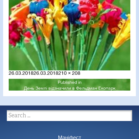
Posted
Full
26.03.2018
26.03.2018
210 × 208
on
size
Published in
День Землі відзначили в Фельдман Екопарк
Маніфест