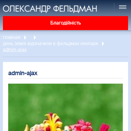
Благодійність
главная
день землі відзначили в фельдман екопарк
admin-ajax
admin-ajax