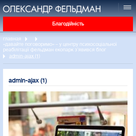
Благодійність
главная
«давайте поговоримо» – у центру психосоціальної
реабілітації фельдман екопарк з’явився блог
admin-ajax (1)
admin-ajax (1)