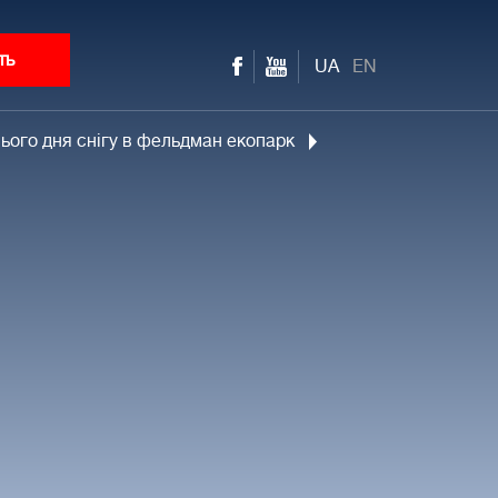
ть
UA
EN
нього дня снігу в фельдман екопарк