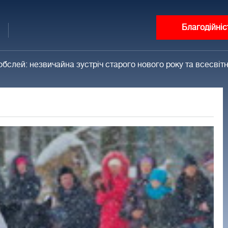
Благодійніс
бобслей: незвичайна зустріч старого нового року та всесвіт