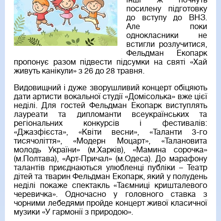
інші ж почнуть
посилену підготовку
до вступу до ВНЗ.
Але поки
однокласники не
встигли розлучитися,
Фельдман Екопарк
пропонує разом підвести підсумки на святі «Хай
живуть канікули» з 26 до 28 травня.
Видовищний і дуже зворушливий концерт обіцяють
дати артисти вокальної студії «Домісолька» вже цієї
неділі. Для гостей Фельдман Екопарк виступлять
лауреати та дипломанти всеукраїнських та
регіональних конкурсів і фестивалів:
«Джазфієста», «Квіти весни», «Таланти 3-го
тисячоліття», «Модерн Моцарт», «Талановита
молодь України» (м.Харків), «Мамина сорочка»
(м.Полтава), «Арт-Причал» (м.Одеса). До марафону
талантів приєднаються улюбленці публіки – Театр
дітей та тварин Фельдман Екопарк, який у полудень
неділі покаже спектакль «Таємниці кришталевого
черевичка». Одночасно у головного ставка з
чорними лебедями пройде концерт живої класичної
музики «У гармонії з природою».