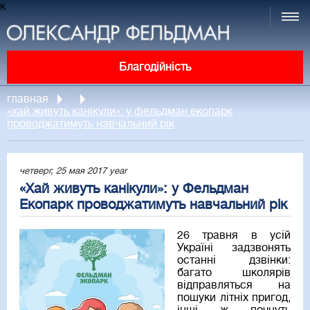
к
Благодійність
главная
«хай живуть канікули»: у фельдман екопарк
проводжатимуть навчальний рік
четверг, 25 мая 2017 year
«Хай живуть канікули»: у Фельдман
Екопарк проводжатимуть навчальний рік
26 травня в усій
Україні задзвонять
останні дзвінки:
багато школярів
відправляться на
пошуки літніх пригод,