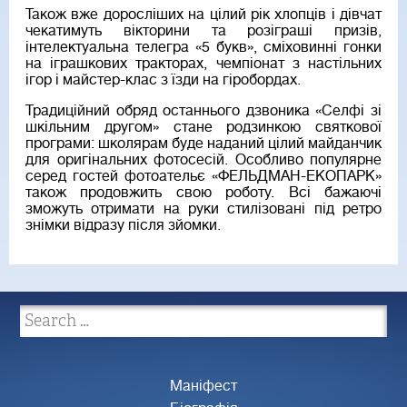
Також вже доросліших на цілий рік хлопців і дівчат
чекатимуть вікторини та розіграші призів,
інтелектуальна телегра «5 букв», сміховинні гонки
на іграшкових тракторах, чемпіонат з настільних
ігор і майстер-клас з їзди на гіробордах.
Традиційний обряд останнього дзвоника «Селфі зі
шкільним другом» стане родзинкою святкової
програми: школярам буде наданий цілий майданчик
для оригінальних фотосесій. Особливо популярне
серед гостей фотоательє «ФЕЛЬДМАН-ЕКОПАРК»
також продовжить свою роботу. Всі бажаючі
зможуть отримати на руки стилізовані під ретро
знімки відразу після зйомки.
Маніфест