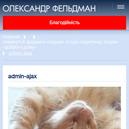
Благодійність
главная
покинуті й зраджені людьми: історії порятунку тварин
«доброго дому»
admin-ajax
admin-ajax