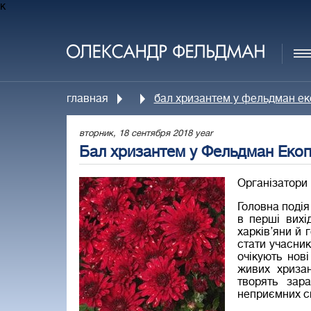
к
главная
бал хризантем у фельдман ек
вторник, 18 сентября 2018 year
Бал хризантем у Фельдман Екоп
Організатори 
Головна подія
в перші вихі
харків’яни й 
стати учасни
очікують нов
живих хриза
творять зар
неприємних с