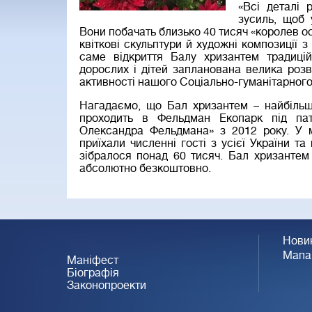
«Всі деталі
зусиль, щоб 
Вони побачать близько 40 тисяч «королев ос
квіткові скульптури й художні композиції з
саме відкриття Балу хризантем традиці
дорослих і дітей запланована велика розва
активності нашого Соціально-гуманітарного
Нагадаємо, що Бал хризантем – найбільш
проходить в Фельдман Екопарк під па
Олександра Фельдмана» з 2012 року. У 
приїхали численні гості з усієї України та
зібралося понад 60 тисяч. Бал хризантем
абсолютно безкоштовно.
Нови
Мапа
Маніфест
Біографія
Законопроекти