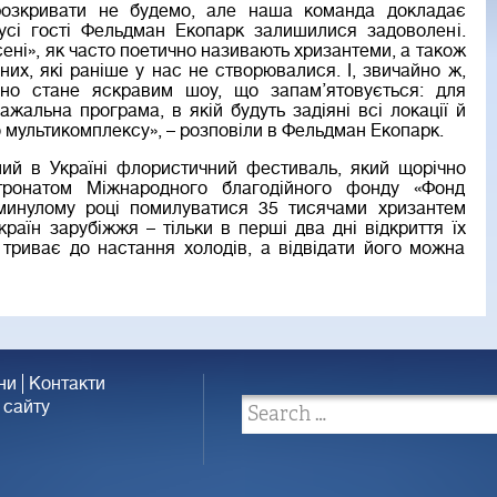
 розкривати не будемо, але наша команда докладає
усі гості Фельдман Екопарк залишилися задоволені.
ені», як часто поетично називають хризантеми, а також
 них, які раніше у нас не створювалися. І, звичайно ж,
йно стане яскравим шоу, що запам’ятовується: для
жальна програма, в якій будуть задіяні всі локації й
 мультикомплексу», – розповіли в Фельдман Екопарк.
ий в Україні флористичний фестиваль, який щорічно
тронатом Міжнародного благодійного фонду «Фонд
минулому році помилуватися 35 тисячами хризантем
 країн зарубіжжя – тільки в перші два дні відкриття їх
 триває до настання холодів, а відвідати його можна
ни
Контакти
 сайту