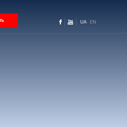
ть
UA
EN