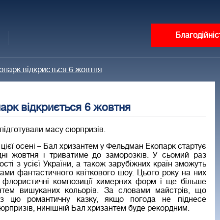
Благодійніс
опарк відкриється 6 жовтня
арк відкриється 6 жовтня
підготували масу сюрпризів.
 цієї осені – Бал хризантем у Фельдман Екопарк стартує
дні жовтня і триватиме до заморозків. У сьомий раз
гості з усієї України, а також зарубіжних країн зможуть
ками фантастичного квіткового шоу. Цього року на них
і флористичні композиції химерних форм і ще більше
нтем вишуканих кольорів. За словами майстрів, що
аз цю романтичну казку, якщо погода не піднесе
юрпризів, нинішній Бал хризантем буде рекордним.