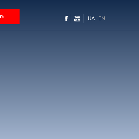
ть
UA
EN