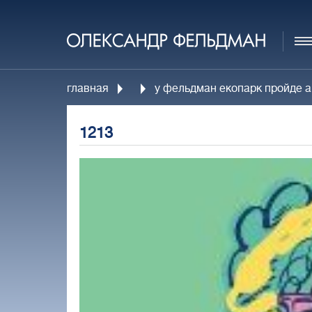
главная
у фельдман екопарк пройде а
1213