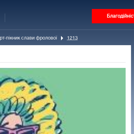
Благодійніс
рт-пікник слави фролової
1213