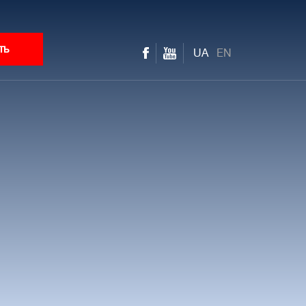
ть
UA
EN