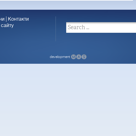
ни
Контакти
 сайту
development