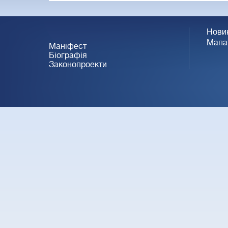
Нови
Мапа
Маніфест
Біографія
Законопроекти