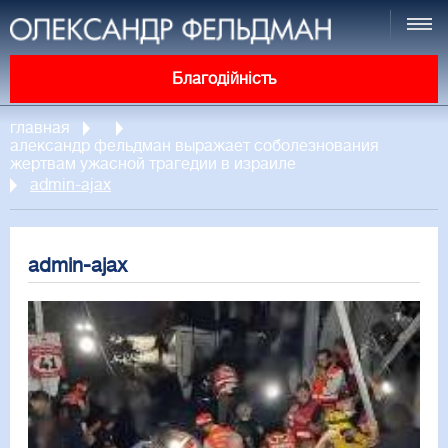
Благодійність
главная
александр фельдман выражает соболезнования
жертвам ужасной трагедии в израиле
admin-ajax
admin-ajax