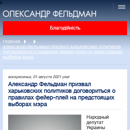
к
Благодійність
главная
александр фельдман призвал харьковских политиков
договориться о правилах фейер-плей на предстоящих
выборах мэра
воскресенье, 01 августа 2021 year
Александр Фельдман призвал
харьковских политиков договориться о
правилах фейер-плей на предстоящих
выборах мэра
Народный
депутат
Украины