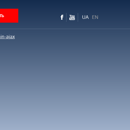
ть
UA
EN
in-ajax