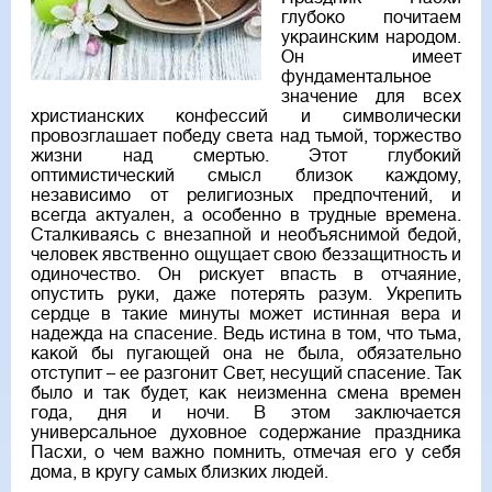
глубоко почитаем
украинским народом.
Он имеет
фундаментальное
значение для всех
христианских конфессий и символически
провозглашает победу света над тьмой, торжество
жизни над смертью. Этот глубокий
оптимистический смысл близок каждому,
независимо от религиозных предпочтений, и
всегда актуален, а особенно в трудные времена.
Сталкиваясь с внезапной и необъяснимой бедой,
человек явственно ощущает свою беззащитность и
одиночество. Он рискует впасть в отчаяние,
опустить руки, даже потерять разум. Укрепить
сердце в такие минуты может истинная вера и
надежда на спасение. Ведь истина в том, что тьма,
какой бы пугающей она не была, обязательно
отступит – ее разгонит Свет, несущий спасение. Так
было и так будет, как неизменна смена времен
года, дня и ночи. В этом заключается
универсальное духовное содержание праздника
Пасхи, о чем важно помнить, отмечая его у себя
дома, в кругу самых близких людей.