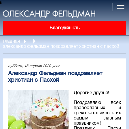
к
Благодійність
главная
александр фельдман поздравляет христиан с пасхой
суббота, 18 апреля 2020 year
Александр Фельдман поздравляет
христиан с Пасхой
Дорогие друзья!
Поздравляю всех
православных и
греко-католиков с их
самым главным
праздником!
Праздник Пасхи