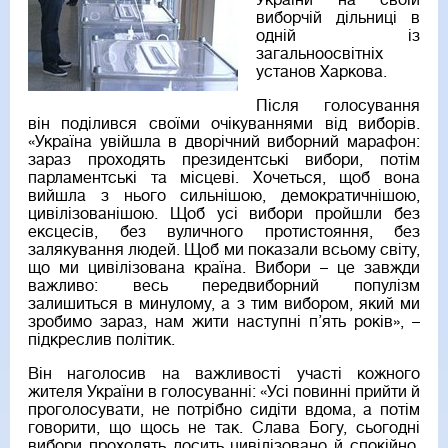
України на своїй
виборчій дільниці в
одній із
загальноосвітніх
установ Харкова.
Після голосування
він поділився своїми очікуваннями від виборів.
«Україна увійшла в дворічний виборний марафон:
зараз проходять президентські вибори, потім
парламентські та місцеві. Хочеться, щоб вона
вийшла з нього сильнішою, демократичнішою,
цивілізованішою. Щоб усі вибори пройшли без
ексцесів, без вуличного протистояння, без
залякування людей. Щоб ми показали всьому світу,
що ми цивілізована країна. Вибори – це завжди
важливо: весь передвиборний популізм
залишиться в минулому, а з тим вибором, який ми
зробимо зараз, нам жити наступні п’ять років», –
підкреслив політик.
Він наголосив на важливості участі кожного
жителя України в голосуванні: «Усі повинні прийти й
проголосувати, не потрібно сидіти вдома, а потім
говорити, що щось не так. Слава Богу, сьогодні
вибори проходять досить цивілізовано й спокійно.