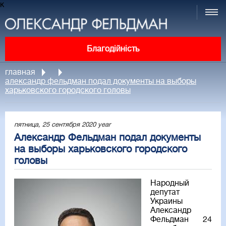
к
Благодійність
главная
александр фельдман подал документы на выборы
харьковского городского головы
пятница, 25 сентября 2020 year
Александр Фельдман подал документы
на выборы харьковского городского
головы
Народный
депутат
Украины
Александр
Фельдман 24