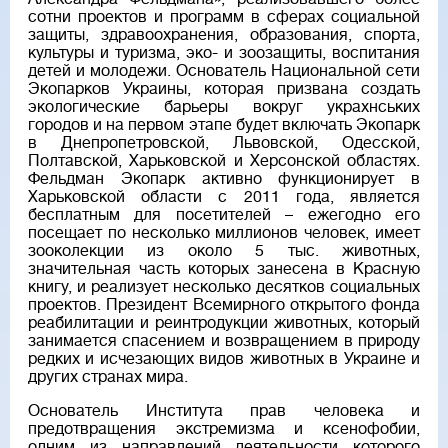
сотни проектов и программ в сферах социальной
защиты, здравоохранения, образования, спорта,
культуры и туризма, эко- и зоозащиты, воспитания
детей и молодежи. Основатель Национальной сети
Экопарков Украины, которая призвана создать
экологические барьеры вокруг украхнських
городов и на первом этапе будет включать Экопарк
в Днепропетровской, Львовской, Одесской,
Полтавской, Харьковской и Херсонской областях.
Фельдман Экопарк активно функционирует в
Харьковской области с 2011 года, является
бесплатным для посетителей – ежегодно его
посещает по несколько миллионов человек, имеет
зооколекции из около 5 тыс. животных,
значительная часть которых занесена в Красную
книгу, и реализует несколько десятков социальных
проектов. Президент Всемирного открытого фонда
реабилитации и реинтродукции животных, который
занимается спасением и возвращением в природу
редких и исчезающих видов животных в Украине и
других странах мира.
Основатель Института прав человека и
предотвращения экстремизма и ксенофобии,
одним из направлений деятельности которого