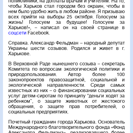
поликлиники, на доплаты врачам и учителям. На то,
чтобы Харьков стал городом без окраин, чтобы в
нем было удобно жить в любом районе. Я призываю
всех прийти на выборы 25 октября. Голосуем за
жизнь! Голосуем за будущее! Голосуем за
Харьков!», – написал он на своей странице в
соцсети
Facebook.
Справка. Александр Фельдман – народный депутат
Украины шести созывов. Родился и живет в г.
Харькове.
В Верховной Раде нынешнего созыва – секретарь
Комитета по вопросам экологической политики и
природопользования. Автор более 100
законопроектов правозащитной, социальной и
экологической направленности. Среди самых
известных из них – о финансировании социальных
услуг детям-сиротам по принципу “деньги ходят за
ребенком”, о защите животных от жестокого
обращения, о защите прав потребителей, о
социальных предприятиях.
Почетный гражданин города Харькова. Основатель
Международного благотворительного фонда «Фонд
Александра Фельдмана», реализовавшего более