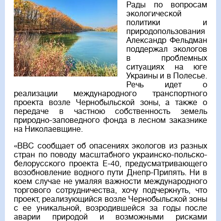
Рады по вопросам
экологической
политики и
природопользования
Александр Фельдман
поддержал экологов
в проблемных
ситуациях на юге
Украины и в Полесье.
Речь идет о
реализации международного транспортного
проекта возле Чернобыльской зоны, а также о
передаче в частною собственность земель
природно-заповедного фонда в лесном заказнике
на Николаевщине.
«BBC сообщает об опасениях экологов из разных
стран по поводу масштабного украинско-польско-
белорусского проекта Е-40, предусматривающего
возобновление водного пути Днепр-Припять. Ни в
коем случае не умаляя важности международного
торгового сотрудничества, хочу подчеркнуть, что
проект, реализующийся возле Чернобыльской зоны
с ее уникальной, возродившейся за годы после
аварии природой и возможными рисками