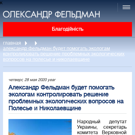
к
Благодійність
главная
александр фельдман будет помогать экологам
контролировать решение проблемных экологических
вопросов на полесье и николаевщине
четверг, 28 мая 2020 year
Александр Фельдман будет помогать
экологам контролировать решение
проблемных экологических вопросов на
Полесье и Николаевщине
Народный депутат
Украины, секретарь
комитета Верховной