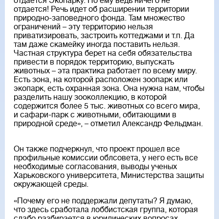
отдается Экопарку. Но ему ведь ничего не
отдается! Речь идет об расширении территории
природно-заповедного фонда. Там множество
ограничений – эту территорию нельзя
приватизировать, застроить коттеджами и т.п. Да
там даже скамейку иногда поставить нельзя.
Частная структура берет на себя обязательства
привести в порядок территорию, выпускать
животных – эта практика работает по всему миру.
Есть зона, на которой расположен зоопарк или
экопарк, есть охранная зона. Она нужна нам, чтобы
разделить нашу зооколлекцию, в которой
содержится более 5 тыс. животных со всего мира,
и сафари-парк с животными, обитающими в
природной среде», – отметил Александр Фельдман.
Он также подчеркнул, что проект прошел все
профильные комиссии облсовета, у него есть все
необходимые согласования, выводы ученых
Харьковского университета, Министерства защиты
окружающей среды.
«Почему его не поддержали депутаты? Я думаю,
что здесь сработала лоббистская группа, которая
слабо разбирается в юридических вопросах.