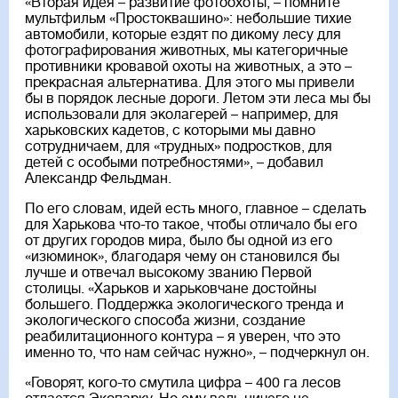
«Вторая идея – развитие фотоохоты, – помните
мультфильм «Простоквашино»: небольшие тихие
автомобили, которые ездят по дикому лесу для
фотографирования животных, мы категоричные
противники кровавой охоты на животных, а это –
прекрасная альтернатива. Для этого мы привели
бы в порядок лесные дороги. Летом эти леса мы бы
использовали для эколагерей – например, для
харьковских кадетов, с которыми мы давно
сотрудничаем, для «трудных» подростков, для
детей с особыми потребностями», – добавил
Александр Фельдман.
По его словам, идей есть много, главное – сделать
для Харькова что-то такое, чтобы отличало бы его
от других городов мира, было бы одной из его
«изюминок», благодаря чему он становился бы
лучше и отвечал высокому званию Первой
столицы. «Харьков и харьковчане достойны
большего. Поддержка экологического тренда и
экологического способа жизни, создание
реабилитационного контура – я уверен, что это
именно то, что нам сейчас нужно», – подчеркнул он.
«Говорят, кого-то смутила цифра – 400 га лесов