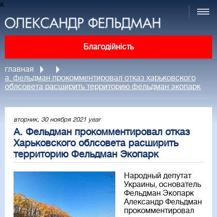
к
Благодійність
главная
а. фельдман прокомментировал отказ харьковского
облсовета расширить территорию фельдман экопарк
вторник, 30 ноября 2021 year
А. Фельдман прокомментировал отказ
Харьковского облсовета расширить
территорию Фельдман Экопарк
Народный депутат
Украины, основатель
Фельдман Экопарк
Александр Фельдман
прокомментировал