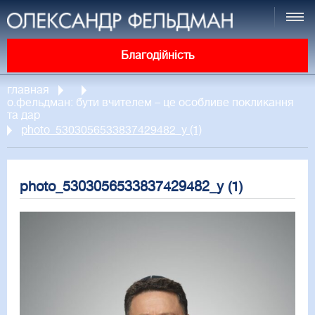
Благодійність
главная
о.фельдман: бути вчителем – це особливе покликання
та дар
photo_5303056533837429482_y (1)
photo_5303056533837429482_y (1)