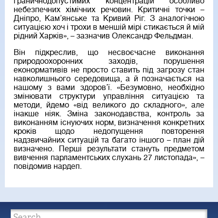
граничнодопустимих концентрацій особливо
небезпечних хімічних речовин. Критичні точки –
Дніпро, Кам’янське та Кривий Ріг. З аналогічною
ситуацією хоч і трохи в меншій мірі стикається й мій
рідний Харків», – зазначив Олександр Фельдман.
Він підкреслив, що несвоєчасне виконання
природоохоронних заходів, порушення
еконормативів не просто ставить під загрозу стан
навколишнього середовища, а й позначається на
нашому з вами здоров’ї. «Безумовно, необхідно
змінювати структури управління ситуацією та
методи, йдемо «від великого до складного», але
інакше ніяк. Зміна законодавства, контроль за
виконанням існуючих норм, визначення конкретних
кроків щодо недопущення повторення
надзвичайних ситуацій та багато іншого – план дій
визначено. Перші результати стануть предметом
вивчення парламентських слухань 27 листопада», –
повідомив нардеп.