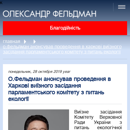
к
Благодійність
главная
о.фельдман анонсував проведення в харкові виїзного
засідання парламентського комітету з питань екології
понедельник, 28 октября 2019 year
О.Фельдман анонсував проведення в
Харкові виїзного засідання
парламентського комітету з питань
екології
Виїзне засідання
Комітету Верховної
Ради України з
питань екологічної