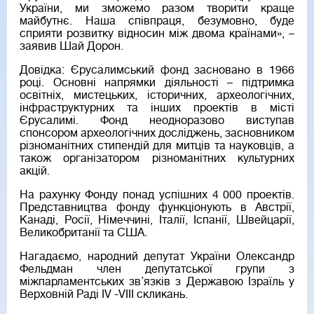
України, ми зможемо разом творити краще
майбутнє. Наша співпраця, безумовно, буде
сприяти розвитку відносин між двома країнами», –
заявив Шай Дорон.
Довідка: Єрусалимський фонд засновано в 1966
році. Основні напрямки діяльності – підтримка
освітніх, мистецьких, історичних, археологічних,
інфраструктурних та інших проектів в місті
Єрусалимі. Фонд неодноразово виступав
спонсором археологічних досліджень, засновником
різноманітних стипендій для митців та науковців, а
також організатором різноманітних культурних
акцій.
На рахунку Фонду понад успішних 4 000 проектів.
Представництва фонду функціонують в Австрії,
Канаді, Росії, Німеччині, Італії, Іспанії, Швейцарії,
Великобританії та США.
Нагадаємо, народний депутат України Олександр
Фельдман член депутатської групи з
міжпарламентських зв’язків з Державою Ізраїль у
Верховній Раді ІV -VІІІ скликань.