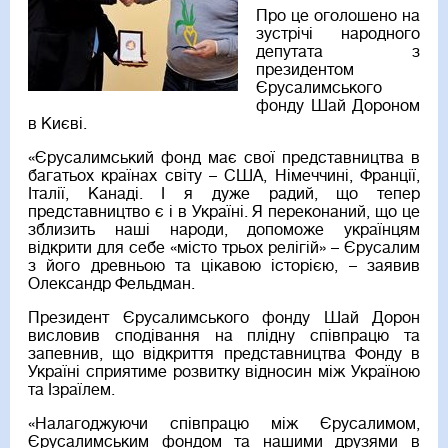
Про це оголошено на
зустрічі народного
депутата з
президентом
Єрусалимського
фонду Шай Дороном
в Києві.
«Єрусалимський фонд має свої представництва в
багатьох країнах світу – США, Німеччині, Франції,
Італії, Канаді. І я дуже радий, що тепер
представництво є і в Україні. Я переконаний, що це
зблизить наші народи, допоможе українцям
відкрити для себе «місто трьох релігій» – Єрусалим
з його древньою та цікавою історією, – заявив
Олександр Фельдман.
Президент Єрусалимського фонду Шай Дорон
висловив сподівання на плідну співпрацю та
запевнив, що відкриття представництва Фонду в
Україні сприятиме розвитку відносин між Україною
та Ізраїлем.
«Налагоджуючи співпрацю між Єрусалимом,
Єрусалимським фондом та нашими друзями в