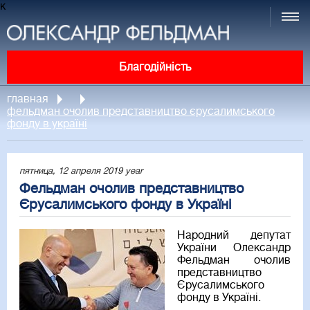
к
Благодійність
главная
фельдман очолив представництво єрусалимського
фонду в україні
пятница, 12 апреля 2019 year
Фельдман очолив представництво
Єрусалимського фонду в Україні
Народний депутат
України Олександр
Фельдман очолив
представництво
Єрусалимського
фонду в Україні.