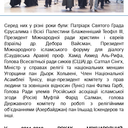
Серед них у різні роки були: Патріарх Святого Града
Єрусалима і Всієї Палестини Блаженніший Теофіл III,
Президент Міжнародної ради християн і євреїв
(Ізраїль) др. Дебора Вайсман, Президент
Міжнародного ісламського форуму для діалогу
(Саудівська Аравія) проф. Хамід Ахмед Аль-Рифа,
Голова Всесвітньої ради сикхів (США) др. Сатпал Сінгх,
Міністр у справах релігії та національних меншин
Угорщини пан Дьорк Хольвені, Член Національної
Асамблеї Тунісу, віце-президент комітету з прав
людини та зовнішніх відносин (Туніс) пані Фатма Гарбі,
Голова Ради улемів Російської асоціації ісламської
згоди (Росія) Муфтій Фарід Салман, голова
Державного комітету по роботі з релігійними
об’єднаннями (Азербайджан) пан Ільшад Іскендеров та
інші.