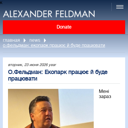
к
Donate
главная
news
о.фельдман: екопарк працює й буде працювати
вторник, 23 июня 2026 year
О.Фельдман: Екопарк працює й буде
працювати
Мені
зараз