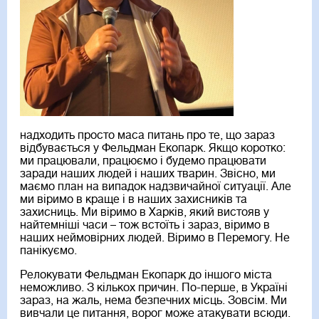
надходить просто маса питань про те, що зараз
відбувається у Фельдман Екопарк. Якщо коротко:
ми працювали, працюємо і будемо працювати
заради наших людей і наших тварин. Звісно, ми
маємо план на випадок надзвичайної ситуації. Але
ми віримо в краще і в наших захисників та
захисниць. Ми віримо в Харків, який вистояв у
найтемніші часи – тож встоїть і зараз, віримо в
наших неймовірних людей. Віримо в Перемогу. Не
панікуємо.
Релокувати Фельдман Екопарк до іншого міста
неможливо. З кількох причин. По-перше, в Україні
зараз, на жаль, нема безпечних місць. Зовсім. Ми
вивчали це питання, ворог може атакувати всюди.