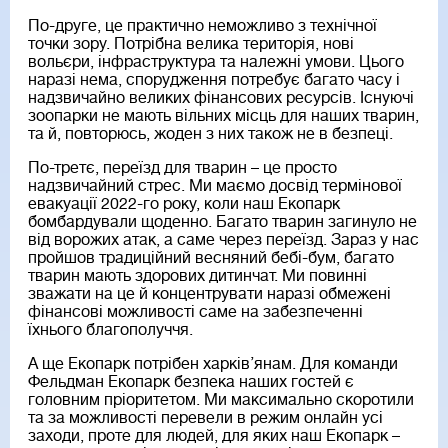
По-друге, це практично неможливо з технічної
точки зору. Потрібна велика територія, нові
вольєри, інфраструктура та належні умови. Цього
наразі нема, спорудження потребує багато часу і
надзвичайно великих фінансових ресурсів. Існуючі
зоопарки не мають вільних місць для наших тварин,
та й, повторюсь, жоден з них також не в безпеці.
По-третє, переїзд для тварин – це просто
надзвичайний стрес. Ми маємо досвід термінової
евакуації 2022-го року, коли наш Екопарк
бомбардували щоденно. Багато тварин загинуло не
від ворожих атак, а саме через переїзд. Зараз у нас
пройшов традиційний весняний бебі-бум, багато
тварин мають здорових дитинчат. Ми повинні
зважати на це й концентрувати наразі обмежені
фінансові можливості саме на забезпеченні
їхнього благополуччя.
А ще Екопарк потрібен харків’янам. Для команди
Фельдман Екопарк безпека наших гостей є
головним пріоритетом. Ми максимально скоротили
та за можливості перевели в режим онлайн усі
заходи, проте для людей, для яких наш Екопарк –