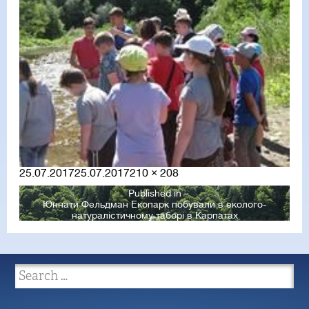
Posted
Full
25.07.2017
25.07.2017
210 × 208
on
size
Published in
Юннати Фельдман Екопарк побували в еколого-
натуралістичному таборі в Карпатах