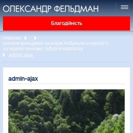
Благодійність
главная
юннати фельдман екопарк побували в еколого-
натуралістичному таборі в карпатах
admin-ajax
admin-ajax