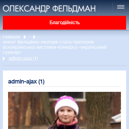
Благодійність
главная
юннат фельдман екопарк стала призером
всеукраїнської виставки-конкурсу «український
сувенір»
admin-ajax (1)
admin-ajax (1)