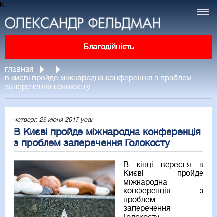
к
Благодійність
главная
в києві пройде міжнародна конференція з проблем
заперечення голокосту
четверг, 29 июня 2017 year
В Києві пройде міжнародна конференція
з проблем заперечення Голокосту
В кінці вересня в
Києві пройде
міжнародна
конференція з
проблем
заперечення