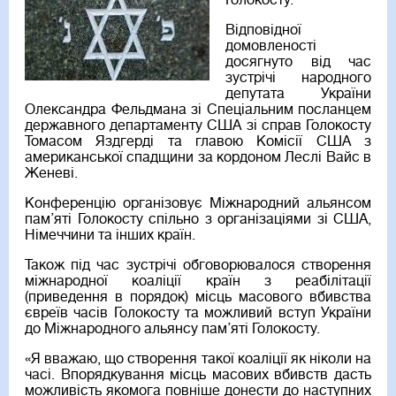
Голокосту.
Відповідної
домовленості
досягнуто від час
зустрічі народного
депутата України
Олександра Фельдмана зі Спеціальним посланцем
державного департаменту США зі справ Голокосту
Томасом Яздгерді та главою Комісії США з
американської спадщини за кордоном Леслі Вайс в
Женеві.
Конференцію організовує Міжнародний альянсом
пам’яті Голокосту спільно з організаціями зі США,
Німеччини та інших країн.
Також під час зустрічі обговорювалося створення
міжнародної коаліції країн з реабілітації
(приведення в порядок) місць масового вбивства
євреїв часів Голокосту та можливий вступ України
до Міжнародного альянсу пам’яті Голокосту.
«Я вважаю, що створення такої коаліції як ніколи на
часі. Впорядкування місць масових вбивств дасть
можливість якомога повніше донести до наступних