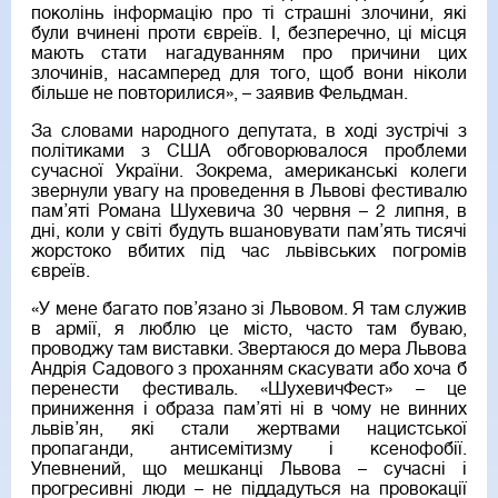
поколінь інформацію про ті страшні злочини, які
були вчинені проти євреїв. І, безперечно, ці місця
мають стати нагадуванням про причини цих
злочинів, насамперед для того, щоб вони ніколи
більше не повторилися», – заявив Фельдман.
За словами народного депутата, в ході зустрічі з
політиками з США обговорювалося проблеми
сучасної України. Зокрема, американські колеги
звернули увагу на проведення в Львові фестивалю
пам’яті Романа Шухевича 30 червня – 2 липня, в
дні, коли у світі будуть вшановувати пам’ять тисячі
жорстоко вбитих під час львівських погромів
євреїв.
«У мене багато пов’язано зі Львовом. Я там служив
в армії, я люблю це місто, часто там буваю,
проводжу там виставки. Звертаюся до мера Львова
Андрія Садового з проханням скасувати або хоча б
перенести фестиваль. «ШухевичФест» – це
приниження і образа пам’яті ні в чому не винних
львів’ян, які стали жертвами нацистської
пропаганди, антисемітизму і ксенофобії.
Упевнений, що мешканці Львова – сучасні і
прогресивні люди – не піддадуться на провокації