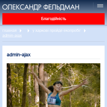
Благодійність
главная
у харкові пройде екопробіг
admin-ajax
admin-ajax