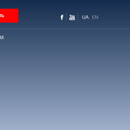
ть
UA
EN
ax