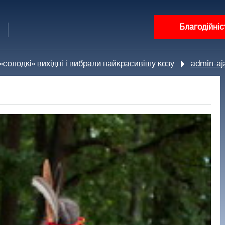
Благодійніс
солодкі» вихідні і вибрали найкрасивішу козу
admin-aj