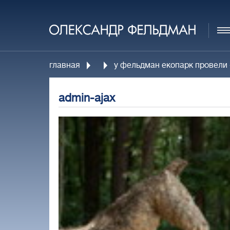
главная
у фельдман екопарк провели «
admin-ajax