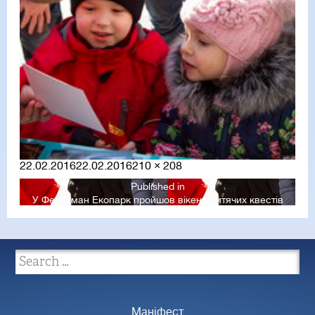
Posted
Full
22.02.2016
22.02.2016
210 × 208
on
size
Published in
У Фельдман Екопарк пройшов вікенд дитячих квестів
Маніфест