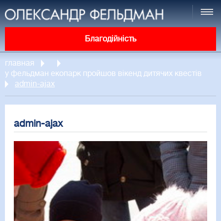
Благодійність
главная
у фельдман екопарк пройшов вікенд дитячих квестів
admin-ajax
admin-ajax