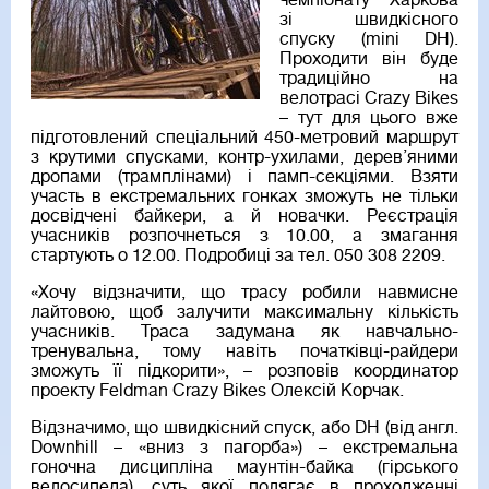
чемпіонату Харкова
зі швидкісного
спуску (mini DH).
Проходити він буде
традиційно на
велотрасі Crazy Bikes
– тут для цього вже
підготовлений спеціальний 450-метровий маршрут
з крутими спусками, контр-ухилами, дерев’яними
дропами (трамплінами) і памп-секціями. Взяти
участь в екстремальних гонках зможуть не тільки
досвідчені байкери, а й новачки. Реєстрація
учасників розпочнеться з 10.00, а змагання
стартують о 12.00. Подробиці за тел. 050 308 2209.
«Хочу відзначити, що трасу робили навмисне
лайтовою, щоб залучити максимальну кількість
учасників. Траса задумана як навчально-
тренувальна, тому навіть початківці-райдери
зможуть її підкорити», – розповів координатор
проекту Feldman Crazy Bikes Олексій Корчак.
Відзначимо, що швидкісний спуск, або DH (від англ.
Downhill – «вниз з пагорба») – екстремальна
гоночна дисципліна маунтін-байка (гірського
велосипеда), суть якої полягає в проходженні