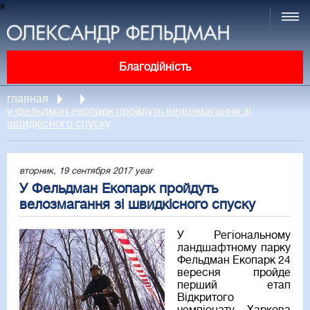
к
Благодійність
главная
у фельдман екопарк пройдуть велозмагання зі
швидкісного спуску
вторник, 19 сентября 2017 year
У Фельдман Екопарк пройдуть
велозмагання зі швидкісного спуску
У Регіональному
ландшафтному парку
Фельдман Екопарк 24
вересня пройде
перший етап
Відкритого