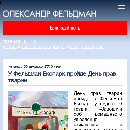
к
Благодійність
главная
у фельдман екопарк пройде день прав тварин
четверг, 06 декабря 2018 year
У Фельдман Екопарк пройде День прав
тварин
День прав тварин
пройде в Фельдман
Екопарк у неділю, 9
грудня. «Заводячи
собі домашнього
улюбленця,
стикаючись зі