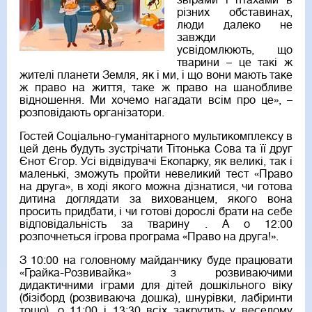
звірами і птахами в
різних обставинах,
люди далеко не
завжди
усвідомлюють, що
тварини – це такі ж
жителі планети Земля, як і ми, і що вони мають таке
ж право на життя, таке ж право на шанобливе
відношення. Ми хочемо нагадати всім про це», –
розповідають організатори.
Гостей Соціально-гуманітарного мультикомплексу в
цей день будуть зустрічати Тітонька Сова та її друг
Єнот Єгор. Усі відвідувачі Екопарку, як великі, так і
маленькі, зможуть пройти невеликий тест «Право
на друга», в ході якого можна дізнатися, чи готова
дитина доглядати за вихованцем, якого вона
просить придбати, і чи готові дорослі брати на себе
відповідальність за тварину . А о 12:00
розпочнеться ігрова програма «Право на друга!».
З 10:00 на головному майданчику буде працювати
«Грайка-Розвивайка» з розвиваючими
дидактичними іграми для дітей дошкільного віку
(бізіборд (розвиваюча дошка), шнурівки, лабіринти
тощо), о 11:00 і 13:30 всіх закрутить у веселому