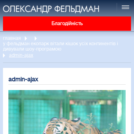
Благодійність
главная
у фельдман екопарк вітали кішок усіх континентів і
дивували шоу-програмою
admin-ajax
admin-ajax