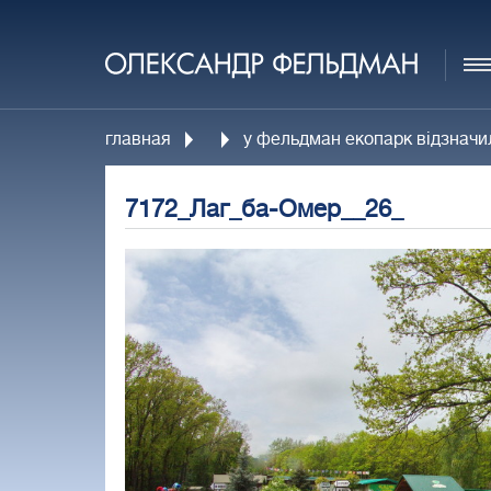
главная
у фельдман екопарк відзначил
7172_Лаг_ба-Омер__26_