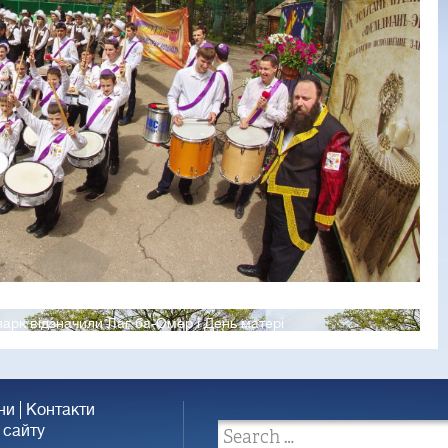
арк відзначили Лаг ба-Омер і День матері
ни
Контакти
 сайту