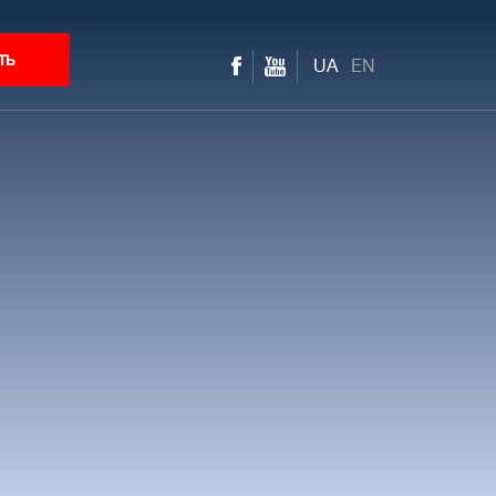
ть
UA
EN