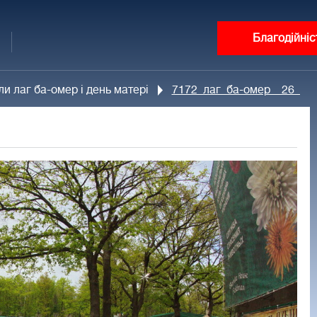
Благодійніс
и лаг ба-омер і день матері
7172_лаг_ба-омер__26_