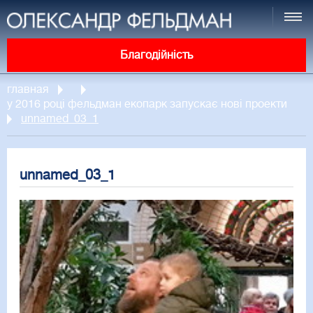
Благодійність
главная
у 2016 році фельдман екопарк запускає нові проекти
unnamed_03_1
unnamed_03_1