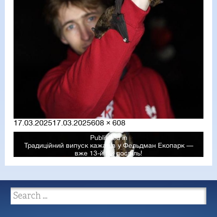
Posted
Full
17.03.2025
17.03.2025
608 × 608
on
size
Published in
Традиційний випуск кажанів у Фельдман Екопарк —
вже 13-й рік поспіль!