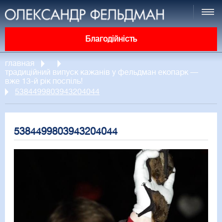
Благодійність
главная
традиційний випуск кажанів у фельдман екопарк —
вже 13-й рік поспіль!
5384499803943204044
5384499803943204044