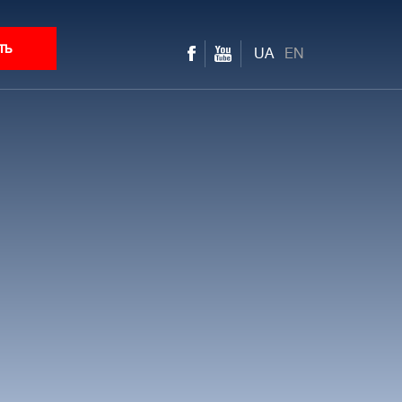
ть
UA
EN