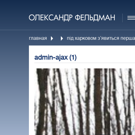
главная
під харковом з’явиться перш
admin-ajax (1)