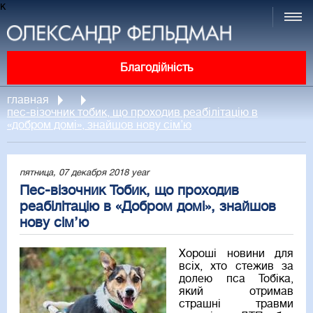
к
Благодійність
главная
пес-візочник тобик, що проходив реабілітацію в
«добром домі», знайшов нову сім’ю
пятница, 07 декабря 2018 year
Пес-візочник Тобик, що проходив
реабілітацію в «Добром домі», знайшов
нову сім’ю
Хороші новини для
всіх, хто стежив за
долею пса Тобіка,
який отримав
страшні травми