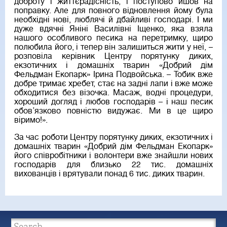
доброту і життєрадісність, і поступово йшов на
поправку. Але для повного відновлення йому була
необхідні нові, люблячі й дбайливі господарі. І ми
дуже вдячні Яніні Василівні Іщенко, яка взяла
нашого особливого песика на перетримку, щиро
полюбила його, і тепер він залишиться жити у неї, –
розповіла керівник Центру порятунку диких,
екзотичних і домашніх тварин «Добрий дім
Фельдман Екопарк» Ірина Подвойська. – Тобик вже
добре тримає хребет, стає на задні лапи і вже може
обходитися без візочка. Масаж, водні процедури,
хороший догляд і любов господарів – і наш песик
обов’язково повністю видужає. Ми в це щиро
віримо!».
За час роботи Центру порятунку диких, екзотичних і
домашніх тварин «Добрий дім Фельдман Екопарк»
його співробітники і волонтери вже знайшли нових
господарів для близько 22 тис. домашніх
вихованців і врятували понад 6 тис. диких тварин.