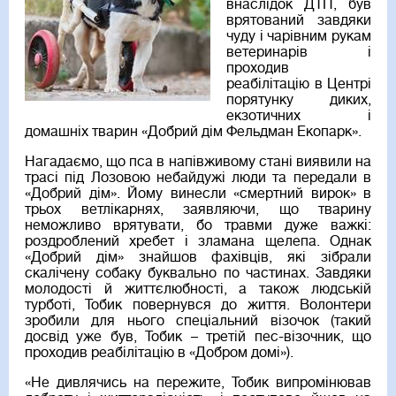
внаслідок ДТП, був
врятований завдяки
чуду і чарівним рукам
ветеринарів і
проходив
реабілітацію в Центрі
порятунку диких,
екзотичних і
домашніх тварин «Добрий дім Фельдман Екопарк».
Нагадаємо, що пса в напівживому стані виявили на
трасі під Лозовою небайдужі люди та передали в
«Добрий дім». Йому винесли «смертний вирок» в
трьох ветлікарнях, заявляючи, що тварину
неможливо врятувати, бо травми дуже важкі:
роздроблений хребет і зламана щелепа. Однак
«Добрий дім» знайшов фахівців, які зібрали
скалічену собаку буквально по частинах. Завдяки
молодості й життєлюбності, а також людській
турботі, Тобик повернувся до життя. Волонтери
зробили для нього спеціальний візочок (такий
досвід уже був, Тобик – третій пес-візочник, що
проходив реабілітацію в «Добром домі»).
«Не дивлячись на пережите, Тобик випромінював