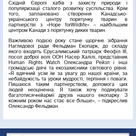
Східній Європі хабів з захисту природи і
популяризації сталого розвитку суспільства. Крім
того, заплановано створення Канадсько-
українського центру порятунку тварин в
партнерстві з «Hope forWildlife» – найбільшим
центром Канади з порятунку диких тварин.
Важливою подією року стане щорічне зібрання
Наглядової ради Фельдман Екопарк, до складу
якого входять Єрусалимський патріарх Феофіл III,
посол доброї волі ООН Насер Халілі, представник
Human Rights Watch Олександра Рейзл і інші
громадські діячі та екозахисники світового рівня.
«Я вдячний усім їм за увагу до нашої країни, за
небайдужість та уроки мудрості, терпіння і поваги.
Пишаюся таким партнерством, допомога цих
людей неоціненна. Я також хочу подякувати
багатотисячнійармії друзів нашого екопарку. З
кожним роком нас стає все більше», – підкреслив
Олександр Фельдман.