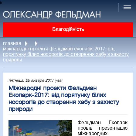
к
Благодійність
главная
міжнародні проекти фельдман екопарк-2017: від
порятунку білих носорогів до створення хабу з захисту
природи
пятница, 20 января 2017 year
Міжнародні проекти Фельдман
Екопарк-2017: від порятунку білих
носорогів до створення хабу з захисту
природи
Фельдман Екопарк
провів презентацію
міжнародних