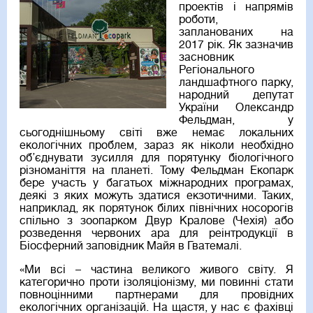
проектів і напрямів
роботи,
запланованих на
2017 рік. Як зазначив
засновник
Регіонального
ландшафтного парку,
народний депутат
України Олександр
Фельдман, у
сьогоднішньому світі вже немає локальних
екологічних проблем, зараз як ніколи необхідно
об’єднувати зусилля для порятунку біологічного
різноманіття на планеті. Тому Фельдман Екопарк
бере участь у багатьох міжнародних програмах,
деякі з яких можуть здатися екзотичними. Таких,
наприклад, як порятунок білих північних носорогів
спільно з зоопарком Двур Кралове (Чехія) або
розведення червоних ара для реінтродукції в
Біосферний заповідник Майя в Гватемалі.
«Ми всі – частина великого живого світу. Я
категорично проти ізоляціонізму, ми повинні стати
повноцінними партнерами для провідних
екологічних організацій. На щастя, у нас є фахівці