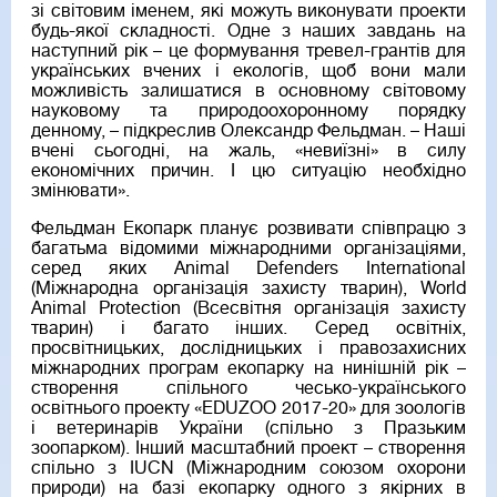
зі світовим іменем, які можуть виконувати проекти
будь-якої складності. Одне з наших завдань на
наступний рік – це формування тревел-грантів для
українських вчених і екологів, щоб вони мали
можливість залишатися в основному світовому
науковому та природоохоронному порядку
денному, – підкреслив Олександр Фельдман. – Наші
вчені сьогодні, на жаль, «невиїзні» в силу
економічних причин. І цю ситуацію необхідно
змінювати».
Фельдман Екопарк планує розвивати співпрацю з
багатьма відомими міжнародними організаціями,
серед яких Animal Defenders International
(Міжнародна організація захисту тварин), World
Animal Protection (Всесвітня організація захисту
тварин) і багато інших. Серед освітніх,
просвітницьких, дослідницьких і правозахисних
міжнародних програм екопарку на нинішній рік –
створення спільного чесько-українського
освітнього проекту «EDUZOO 2017-20» для зоологів
і ветеринарів України (спільно з Празьким
зоопарком). Інший масштабний проект – створення
спільно з IUCN (Міжнародним союзом охорони
природи) на базі екопарку одного з якірних в