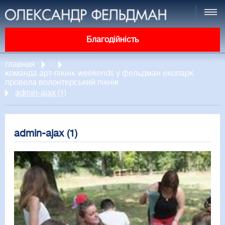
Благодійність
главная
команда арт-пікнік weekends у фельдман екопарк
провела волонтерський пікнік
admin-ajax (1)
admin-ajax (1)