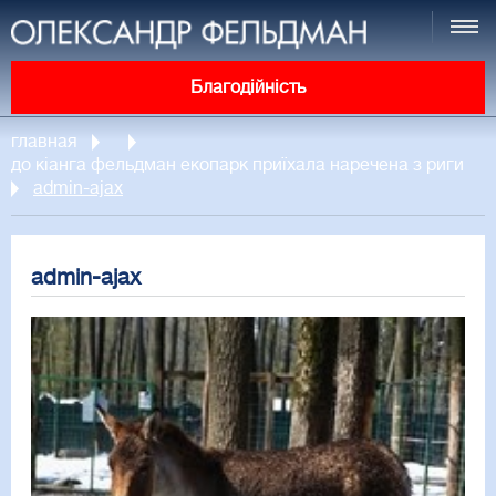
Благодійність
главная
до кіанга фельдман екопарк приїхала наречена з риги
admin-ajax
admin-ajax