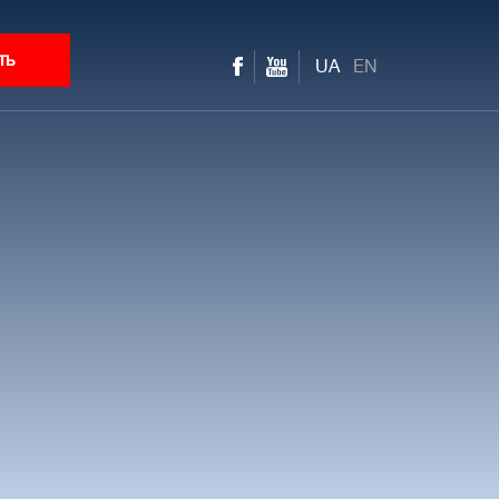
ть
UA
EN