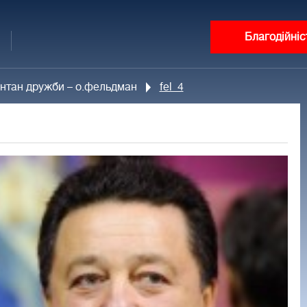
Благодійніс
онтан дружби – о.фельдман
fel_4