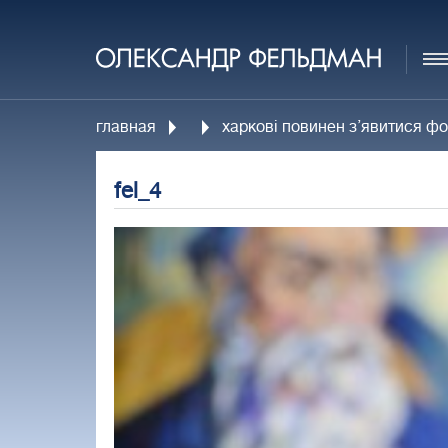
главная
харкові повинен з’явитися ф
fel_4