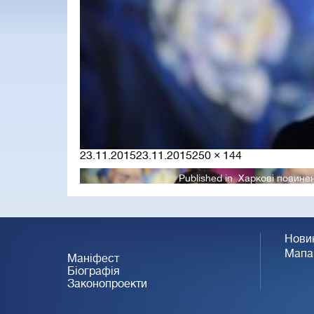
Posted
Full
23.11.2015
23.11.2015
250 × 144
on
size
Published in
Харкові повине
Нови
Мапа
Маніфест
Біографія
Законопроекти