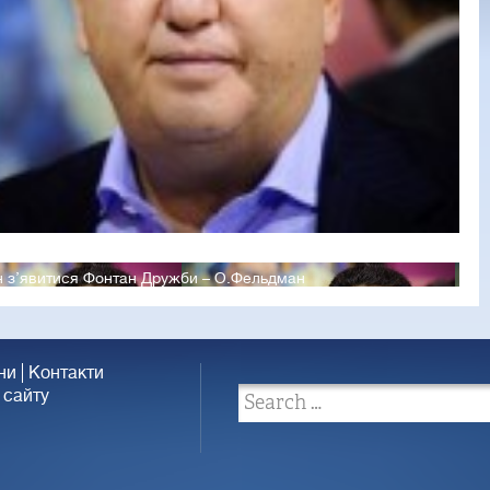
н з’явитися Фонтан Дружби – О.Фельдман
ни
Контакти
 сайту