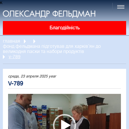
к
Благодійність
главная
фонд фельдмана підготував для харків’ян до
великодня паски та набори продуктів
v-789
среда, 23 апреля 2025 year
V-789
Video
Player