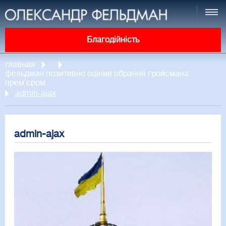
Благодійність
главная
фельдман позитивно оцінив обрання гройсмана
прем’єром
admin-ajax
admin-ajax