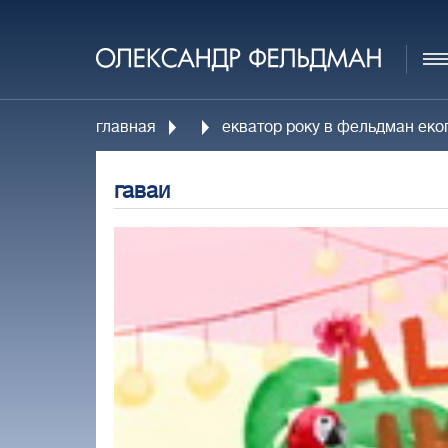
главная
екватор року в фельдман екоп
гаваи