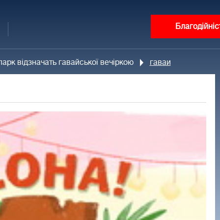
Благодійніс
арк відзначать гавайської вечіркою
гаваи