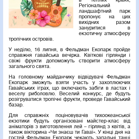
в теплих краях,
Регіональний
ландшафтний парк
пропонує на цих
вихідних разом
зануритися в
екзотичну атмосферу
тропічних островів.
У неділю, 16 липня, в Фельдман Екопарк пройде
справжня гавайська вечірка. Квіткові гірлянди і
свіжі фрукти допоможуть створити атмосферу
загального свята.
На головному майданчику відвідувачі Фельдман
Екопарк зможуть взяти участь у захоплюючих
Гавайських іграх, що включають забіги в ластах і
веселу риболовлю. Веселий конкурс, де будуть
розігруватися тропічні фрукти, проведе Гавайський
базар.
Для справжніх поціновувачів тихоокеанської
екзотики будуть організовані майстер-клас від
аніматорів з виготовлення лей – гірлянд з квітів, а
також вікторина «Чи знаєш ти Гаваї». У кінці дня на
гостей Фельдман Екопарк чекають запальні танці