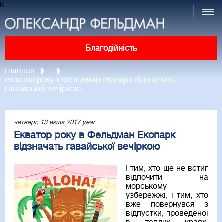
к
Благодійність
главная
екватор року в фельдман екопарк відзначать
гавайської вечіркою
четверг, 13 июля 2017 year
Екватор року в Фельдман Екопарк
відзначать гавайської вечіркою
І тим, хто ще не встиг
відпочити на
морському
узбережжі, і тим, хто
вже повернувся з
відпустки, проведеної