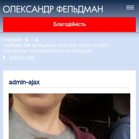
Благодійність
главная
«добрий дім фельдман екопарк» рятує птахів і
консультує зоозахисників-початківців
admin-ajax
admin-ajax