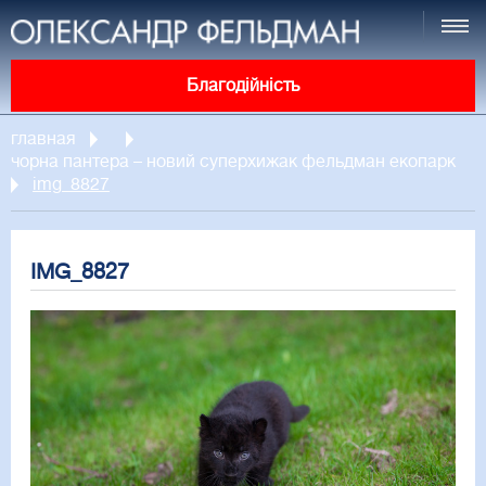
Благодійність
главная
чорна пантера – новий суперхижак фельдман екопарк
img_8827
IMG_8827