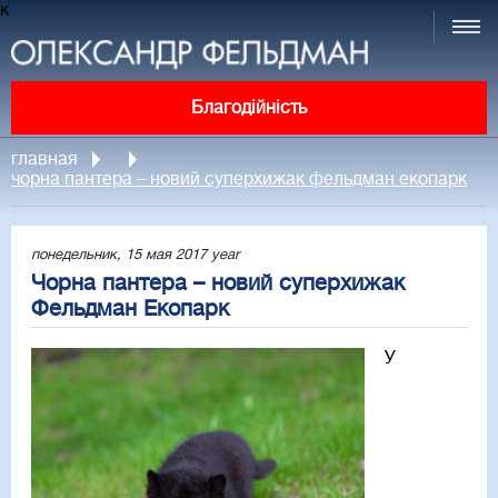
к
Благодійність
главная
чорна пантера – новий суперхижак фельдман екопарк
понедельник, 15 мая 2017 year
Чорна пантера – новий суперхижак
Фельдман Екопарк
У