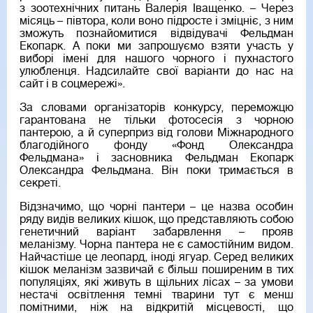
з зоотехнічних питань Валерія Іващенко. – Через
місяць – півтора, коли воно підросте і зміцніє, з ним
зможуть познайомитися відвідувачі Фельдман
Екопарк. А поки ми запрошуємо взяти участь у
виборі імені для нашого чорного і пухнастого
улюбленця. Надсилайте свої варіанти до нас на
сайт і в соцмережі».
За словами організаторів конкурсу, переможцю
гарантована не тільки фотосесія з чорною
пантерою, а й суперприз від голови Міжнародного
благодійного фонду «Фонд Олександра
Фельдмана» і засновника Фельдман Екопарк
Олександра Фельдмана. Він поки тримається в
секреті.
Відзначимо, що чорні пантери – це назва особин
ряду видів великих кішок, що представляють собою
генетичний варіант забарвлення – прояв
меланізму. Чорна пантера не є самостійним видом.
Найчастіше це леопард, іноді ягуар. Серед великих
кішок меланізм зазвичай є більш поширеним в тих
популяціях, які живуть в щільних лісах – за умови
нестачі освітлення темні тварини тут є менш
помітними, ніж на відкритій місцевості, що