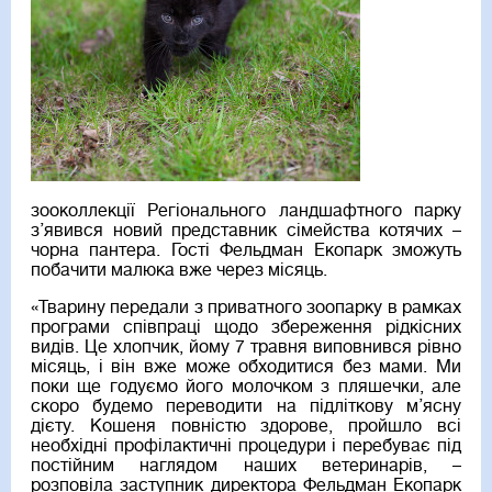
зооколлекції Регіонального ландшафтного парку
з’явився новий представник сімейства котячих –
чорна пантера. Гості Фельдман Екопарк зможуть
побачити малюка вже через місяць.
«Тварину передали з приватного зоопарку в рамках
програми співпраці щодо збереження рідкісних
видів. Це хлопчик, йому 7 травня виповнився рівно
місяць, і він вже може обходитися без мами. Ми
поки ще годуємо його молочком з пляшечки, але
скоро будемо переводити на підліткову м’ясну
дієту. Кошеня повністю здорове, пройшло всі
необхідні профілактичні процедури і перебуває під
постійним наглядом наших ветеринарів, –
розповіла заступник директора Фельдман Екопарк