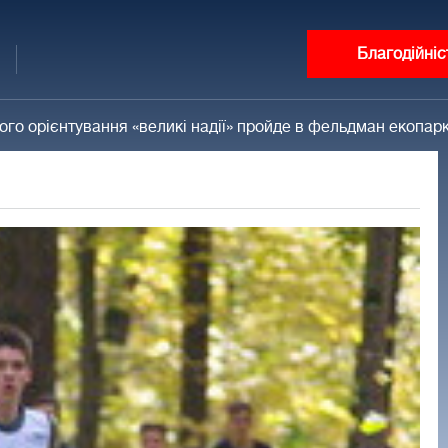
Благодійніс
ного орієнтування «великі надії» пройде в фельдман екопар