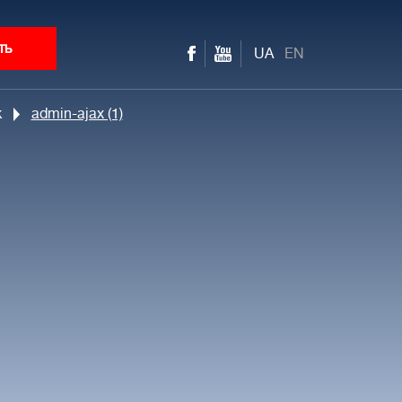
ть
UA
EN
к
admin-ajax (1)