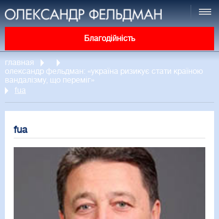
Благодійність
главная
олександр фельдман: «україна ризикує стати країною
вандалізму, що переміг»
fua
fua