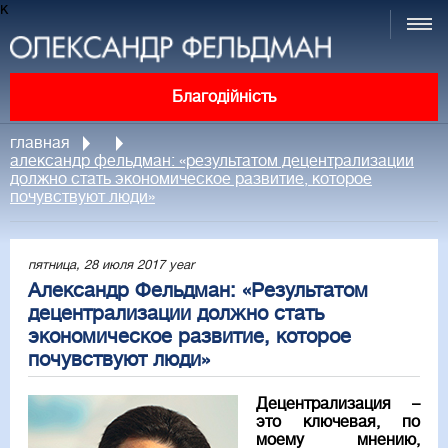
к
Благодійність
главная
александр фельдман: «результатом децентрализации
должно стать экономическое развитие, которое
почувствуют люди»
пятница, 28 июля 2017 year
Александр Фельдман: «Результатом
децентрализации должно стать
экономическое развитие, которое
почувствуют люди»
Децентрализация –
это ключевая, по
моему мнению,