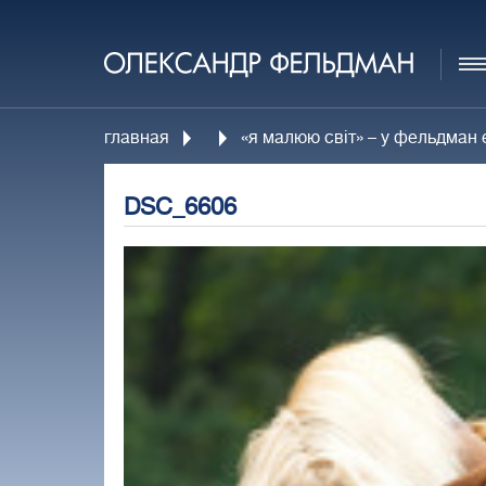
главная
«я малюю світ» – у фельдман 
DSC_6606