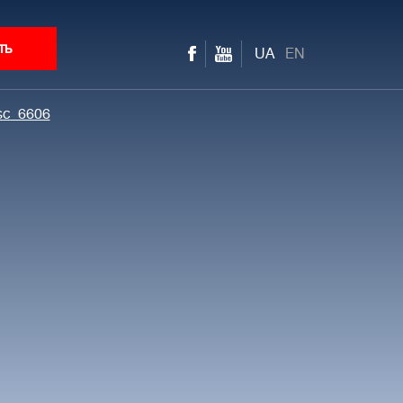
ть
UA
EN
sc_6606