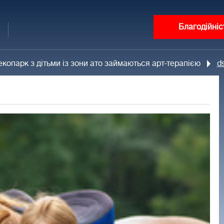
Благодійніс
екопарк з дітьми із зони ато займаються арт-терапією
d